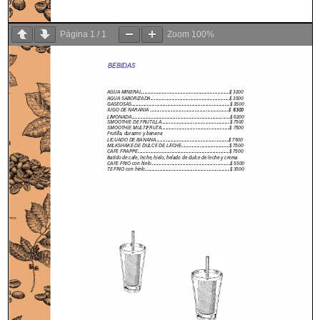
Página
1
/
1
Zoom
100%