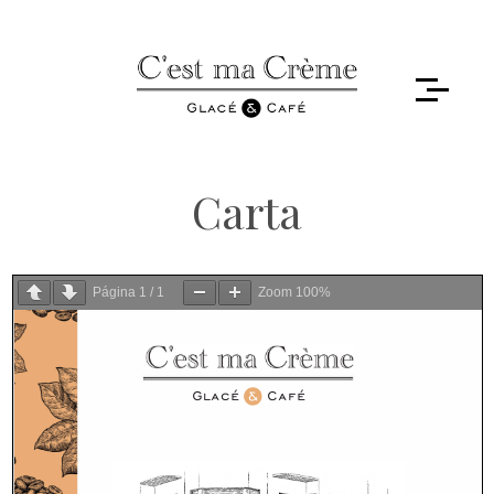
Carta
Página
1
/
1
Zoom
100%