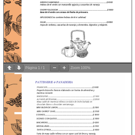
Página
1
/
1
Zoom
100%