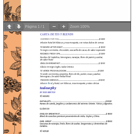
Página
1
/
1
Zoom
100%