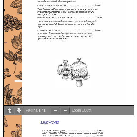
Página
1
/
1
Zoom
100%