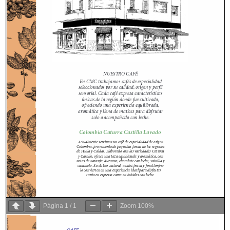
Página
1
/
1
Zoom
100%